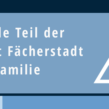
e Teil der
t Fächerstadt
Familie