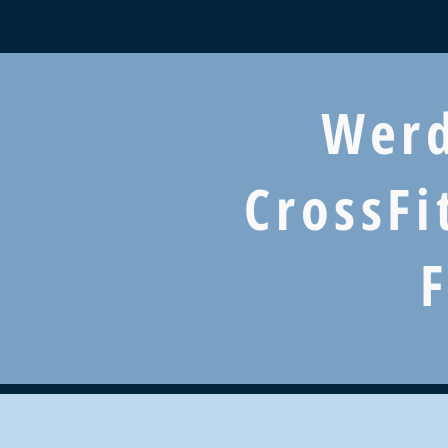
Werd
CrossFi