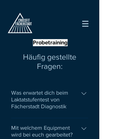
Probetraining
Häufig gestellte
Fragen:
Was erwartet dich beim
Laktatstufentest von
Fächerstadt Diagnostik
Wir starten mit einem umfassenden
Anamnese-Gespräch um dich und
Mit welchem Equipment
wird bei euch gearbeitet?
deinen sportlichen Hintergrund