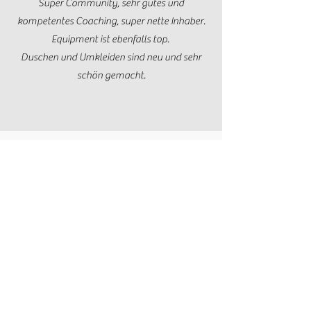
Super Community, sehr gutes und
kompetentes Coaching, super nette Inhaber.
Equipment ist ebenfalls top.
Duschen und Umkleiden sind neu und sehr
schön gemacht.
MONIKA B.
Tolle Community und professionelle Trainer.
Das Training ist für jede Schwierigkeitsstufe
geeignet, da immer passende Skalierungen
vorgestellt werden.